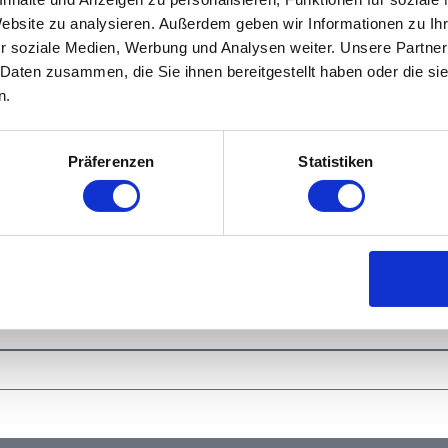
Impressum
Website zu analysieren. Außerdem geben wir Informationen zu I
8:00
Datenschutzerklärung
r soziale Medien, Werbung und Analysen weiter. Unsere Partner
FAQ
 Daten zusammen, die Sie ihnen bereitgestellt haben oder die s
A
Kontakt
n.
Blog
Copyright © 2026. All rights 
Präferenzen
Statistiken
perte aus unserem Team bei dir melden.